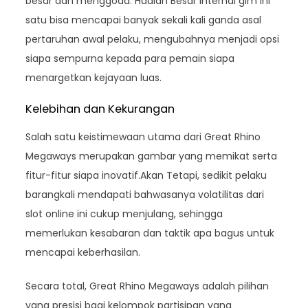
besar dan menggoda. Hadiah Besar internal gim ini
satu bisa mencapai banyak sekali kali ganda asal
pertaruhan awal pelaku, mengubahnya menjadi opsi
siapa sempurna kepada para pemain siapa
menargetkan kejayaan luas.
Kelebihan dan Kekurangan
Salah satu keistimewaan utama dari Great Rhino
Megaways merupakan gambar yang memikat serta
fitur-fitur siapa inovatif.Akan Tetapi, sedikit pelaku
barangkali mendapati bahwasanya volatilitas dari
slot online ini cukup menjulang, sehingga
memerlukan kesabaran dan taktik apa bagus untuk
mencapai keberhasilan.
Secara total, Great Rhino Megaways adalah pilihan
yang presisi bagi kelompok partisipan yang