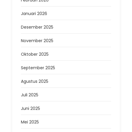
Februari 2026
Januari 2026
Desember 2025
November 2025
Oktober 2025
September 2025
Agustus 2025
Juli 2025
Juni 2025
Mei 2025