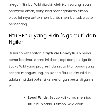
megah. Simbol Wild diwakili oleh ikon sarang lebah
berwarna emas, yang bisa menggantikan simbol
biasa lainnya untuk membantu membentuk cluster
pemenang.
Fitur-Fitur yang Bikin "Ngemut" dan
Ngiler
Di sinilah kehebatan
Play'N Go Honey Rush
benar-
benar bersinar. Game ini dilengkapi dengan tiga fitur
Sticky Wild yang progresif dan satu fitur bonus yang
sangat menguntungkan. Ketiga fitur Sticky Wild ini
adalah inti dari potensi kemenangan besar di game
ini.
Local Wilds:
Setiap kali kamu memicu
fitur ini, hingga 3 simbol Wild akan