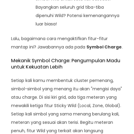
Bayangkan seluruh grid tiba-tiba
dipenuhi Wild? Potensi kemenangannya
luar biasa!
Lalu, bagaimana cara mengaktifkan fitur-fitur
mantap ini? Jawabannya ada pada
Symbol Charge
.
Mekanik Symbol Charge: Pengumpulan Madu
untuk Kekuatan Lebih
Setiap kali kamu membentuk cluster pemenang,
simbol-simbol yang menang itu akan "mengisi daya"
atau charge. Di sisi kiri grid, ada tiga meteran yang
mewakili ketiga fitur Sticky Wild (Local, Zone, Global).
Setiap kali simbol yang sama menang berulang kali,
meteran yang sesuai akan terisi. Begitu meteran
penuh, fitur Wild yang terkait akan langsung