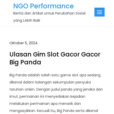
Skip
NGO Performance
to
Berita dan Artikel untuk Perubahan Sosial
content
yang Lebih Baik
Oktober 5, 2024
Ulasan Gim Slot Gacor Gacor
Big Panda
Big Panda adalah salah satu game slot apa sedang
dikenal dalam kalangan sekumpulan penyuka
taruhan onlen. Dengan judul panda yang jenaka dan
imut, permainan ini menyediakan kejadian
melakukan permainan apa menarik dan
mengasyikkan. Kecuali itu, Big Panda serta dikenal