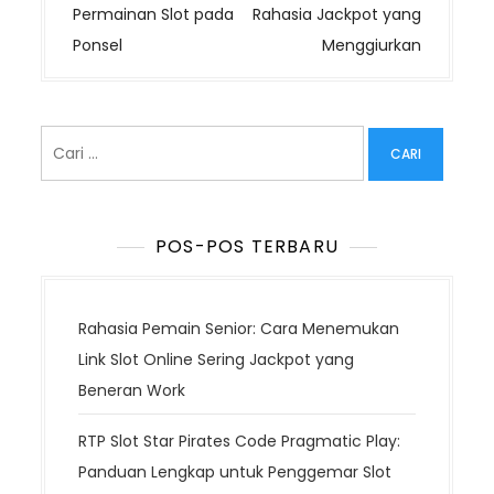
v
Permainan Slot pada
Rahasia Jackpot yang
i
Ponsel
Menggiurkan
g
a
s
Cari
i
untuk:
p
o
s
POS-POS TERBARU
Rahasia Pemain Senior: Cara Menemukan
Link Slot Online Sering Jackpot yang
Beneran Work
RTP Slot Star Pirates Code Pragmatic Play:
Panduan Lengkap untuk Penggemar Slot