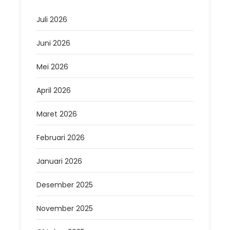
Juli 2026
Juni 2026
Mei 2026
April 2026
Maret 2026
Februari 2026
Januari 2026
Desember 2025
November 2025