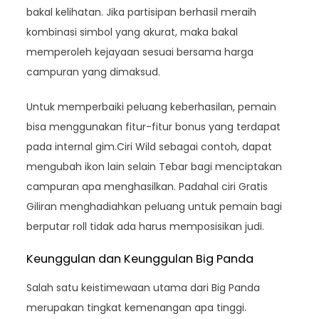
bakal kelihatan. Jika partisipan berhasil meraih
kombinasi simbol yang akurat, maka bakal
memperoleh kejayaan sesuai bersama harga
campuran yang dimaksud.
Untuk memperbaiki peluang keberhasilan, pemain
bisa menggunakan fitur-fitur bonus yang terdapat
pada internal gim.Ciri Wild sebagai contoh, dapat
mengubah ikon lain selain Tebar bagi menciptakan
campuran apa menghasilkan. Padahal ciri Gratis
Giliran menghadiahkan peluang untuk pemain bagi
berputar roll tidak ada harus memposisikan judi.
Keunggulan dan Keunggulan Big Panda
Salah satu keistimewaan utama dari Big Panda
merupakan tingkat kemenangan apa tinggi.