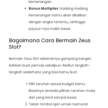
kemenangan.
Bonus Multiplier:
Kadang-kadang
kemenangan kamu akan dikalikan
dengan angka tertentu, sehingga
payout-nya makin besar.
Bagaimana Cara Bermain Zeus
Slot?
Bermain Zeus Slot sebenarnya gampang banget,
bahkan buat pemula sekalipun. Berikut langkah-
langkah sederhana yang bisa kamu ikuti:
Pilih taruhan sesuai budget kamu.
Biasanya tersedia pilihan taruhan mulai
dari yang kecil sampai besar.
Tekan tombol spin untuk memutar