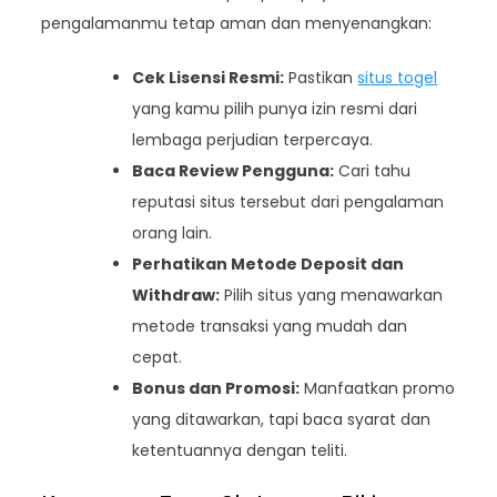
pengalamanmu tetap aman dan menyenangkan:
Cek Lisensi Resmi:
Pastikan
situs togel
yang kamu pilih punya izin resmi dari
lembaga perjudian terpercaya.
Baca Review Pengguna:
Cari tahu
reputasi situs tersebut dari pengalaman
orang lain.
Perhatikan Metode Deposit dan
Withdraw:
Pilih situs yang menawarkan
metode transaksi yang mudah dan
cepat.
Bonus dan Promosi:
Manfaatkan promo
yang ditawarkan, tapi baca syarat dan
ketentuannya dengan teliti.