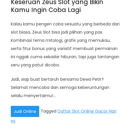
Keseruan Zeus Slot yang Bikin
Kamu Ingin Coba Lagi
Kalau kamu pengen coba sesuatu yang berbeda dari
slot biasa, Zeus Slot bisa jadi pilihan yang pas.
Kombinasi tema mitologi, grafis yang memukau,
serta fitur bonus yang variatif membuat permainan
ini nggak cuma sekadar hiburan, tapi juga tantangan
seru yang patut dicoba.
Jadi, siap buat bertaruh bersama Dewa Petir?
Selamat mencoba dan semoga keberuntungan
selalu menyertaimu!…
Tagged
Daftar Slot Online Gacor Hari
Judi Online
Ini