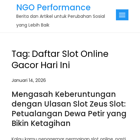
Skip
NGO Performance
to
Berita dan Artikel untuk Perubahan Sosial
content
yang Lebih Baik
Tag:
Daftar Slot Online
Gacor Hari Ini
Januari 14, 2026
Mengasah Keberuntungan
dengan Ulasan Slot Zeus Slot:
Petualangan Dewa Petir yang
Bikin Ketagihan
Kalau kamu penggemar permainan slot online, pasti