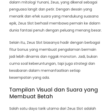
dalam mitologi Yunani, Zeus, yang dikenal sebagai
penguasa langit dan petir. Dengan desain yang
menarik dan efek suara yang mendukung suasana
epik, Zeus Slot berhasil membawa pemain ke dalam
dunia fantasi penuh dengan peluang menang besar.
Selain itu, Zeus Slot biasanya hadir dengan berbagai
fitur bonus yang membuat pengalaman bermain
jadi lebih dinamis dan nggak monoton. Jadi, bukan
cuma soal keberuntungan, tapi juga strategi dan
kesabaran dalam memanfaatkan setiap
kesempatan yang ada.
Tampilan Visual dan Suara yang
Membuat Betah
Salah satu daya tarik utama dari Zeus Slot adalah