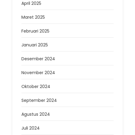
April 2025
Maret 2025
Februari 2025
Januari 2025
Desember 2024
November 2024
Oktober 2024
September 2024
Agustus 2024
Juli 2024