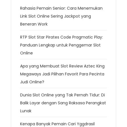
Rahasia Pemain Senior: Cara Menemukan
Link Slot Online Sering Jackpot yang
Beneran Work
RTP Slot Star Pirates Code Pragmatic Play:
Panduan Lengkap untuk Penggemar Slot
Online
Apa yang Membuat Slot Review Aztec King
Megaways Jadi Pilihan Favorit Para Pecinta
Judi Online?
Dunia Slot Online yang Tak Pernah Tidur: Di
Balik Layar dengan Sang Raksasa Perangkat
Lunak
Kenapa Banyak Pemain Cari Yggdrasil