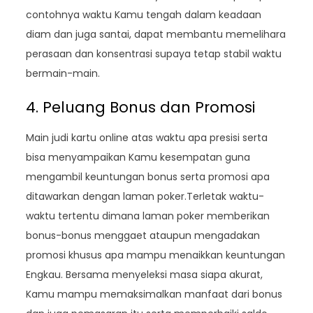
contohnya waktu Kamu tengah dalam keadaan
diam dan juga santai, dapat membantu memelihara
perasaan dan konsentrasi supaya tetap stabil waktu
bermain-main.
4. Peluang Bonus dan Promosi
Main judi kartu online atas waktu apa presisi serta
bisa menyampaikan Kamu kesempatan guna
mengambil keuntungan bonus serta promosi apa
ditawarkan dengan laman poker.Terletak waktu-
waktu tertentu dimana laman poker memberikan
bonus-bonus menggaet ataupun mengadakan
promosi khusus apa mampu menaikkan keuntungan
Engkau. Bersama menyeleksi masa siapa akurat,
Kamu mampu memaksimalkan manfaat dari bonus