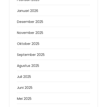
Januari 2026
Desember 2025
November 2025
Oktober 2025
September 2025
Agustus 2025
Juli 2025
Juni 2025
Mei 2025